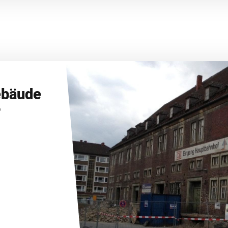
ebäude
r