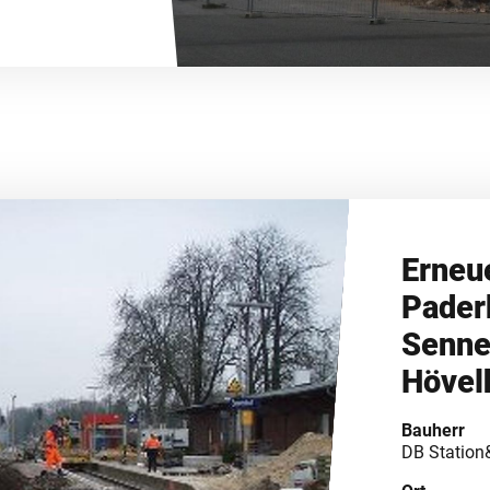
Erneu
Pader
Senne
Hövel
Bauherr
DB Station