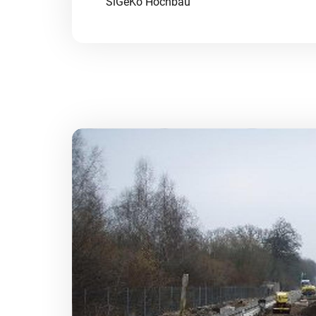
SiGeKo Hochbau