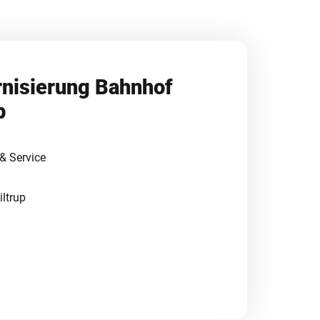
nisierung Bahnhof
p
& Service
iltrup